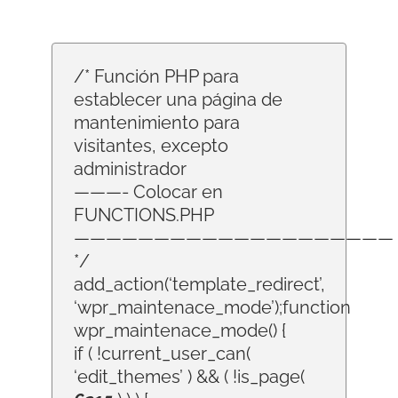
/* Función PHP para
establecer una página de
mantenimiento para
visitantes, excepto
administrador
———- Colocar en
FUNCTIONS.PHP
————————————————————
*/
add_action(‘template_redirect’,
‘wpr_maintenace_mode’);function
wpr_maintenace_mode() {
if ( !current_user_can(
‘edit_themes’ ) && ( !is_page(